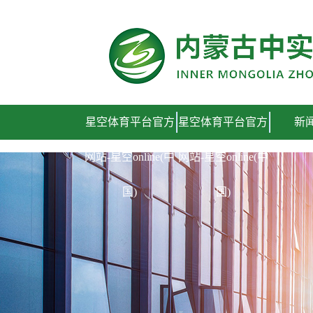
星空体育平台官方网站-星空online(中国)
星空体育平台官方
星空体育平台官方
新
网站-星空online(中
网站-星空online(中
国)
国)