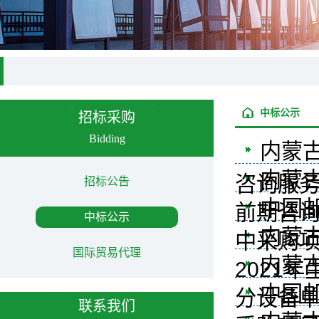
中标公示
招标采购
Bidding
内蒙
内蒙
咨询服
招标公告
中国
前期咨询
中标公示
内蒙
中采购
国际贸易代理
内蒙
2021
中国
分设备
联系我们