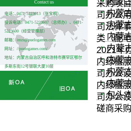
内蒙
采购项
Contact us
内蒙
司办公
电话：0471-5223613（张宝桐）
内蒙
投诉电话：0471-5223607（总师办）、0471-
司法律
5223600（经营管理部）
内蒙
类（配电
邮箱：imzs@puelogames.com
内蒙
2021
网址：//puelogames.com/
内蒙
地址：内蒙古自治区呼和浩特市赛罕区鄂尔
内绿植
多斯东街12号银联大厦10层
内蒙
司办公
内蒙
内绿植
包头市
司办公
磋商采