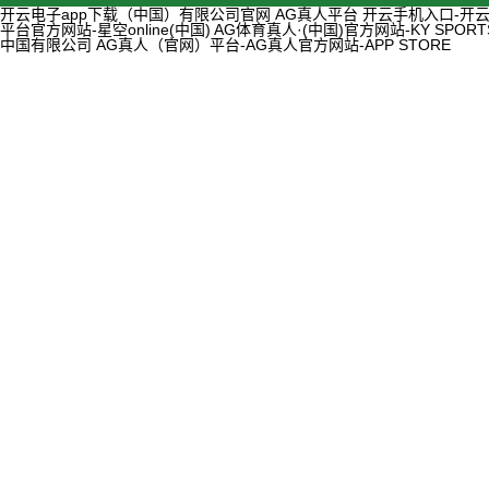
开云电子app下载（中国）有限公司官网
AG真人平台
开云手机入口-开
平台官方网站-星空online(中国)
AG体育真人·(中国)官方网站-KY SPORT
中国有限公司
AG真人（官网）平台-AG真人官方网站-APP STORE