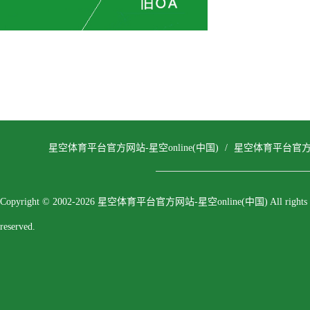
星空体育平台官方网站-星空online(中国)
/
星空体育平台官方网
Copyright © 2002-2026 星空体育平台官方网站-星空online(中国) All rights
reserved.