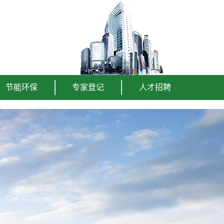
节能环保
专家登记
人才招聘