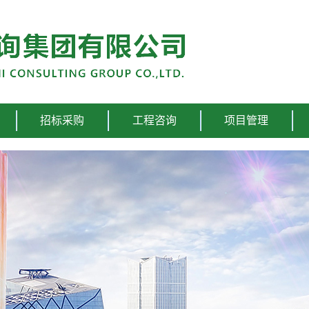
招标采购
工程咨询
项目管理