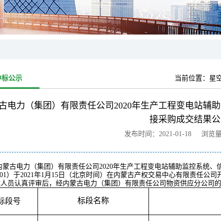
中标公示
当前位置：
星空
古电力（集团）有限责任公司2020年生产工程变电站辅
接采购成交结果公
发布时间：2021-01-18 浏览
内蒙古电力（集团）有限责任公司2020年生产工程变电站辅助监控系统、信
1-001）于2021年1月15日（北京时间）在内蒙古产权交易中心有限责
体人员认真评审后，经内蒙古电力（集团）有限责任公司物资供应分公司
标段名称
标段号